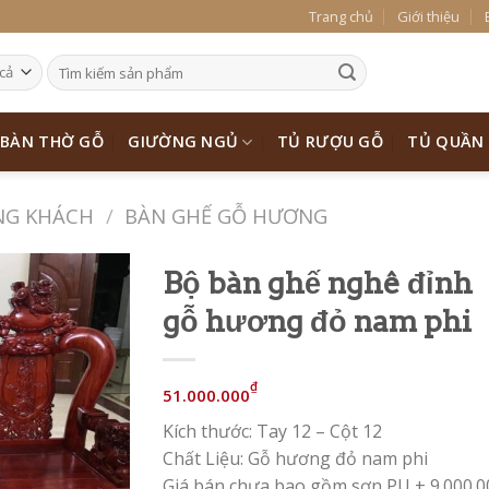
Trang chủ
Giới thiệu
BÀN THỜ GỖ
GIƯỜNG NGỦ
TỦ RƯỢU GỖ
TỦ QUẦN
NG KHÁCH
/
BÀN GHẾ GỖ HƯƠNG
Bộ bàn ghế nghê đỉnh
gỗ hương đỏ nam phi
Add to
Wishlist
₫
51.000.000
Kích thước: Tay 12 – Cột 12
Chất Liệu: Gỗ hương đỏ nam phi
Giá bán chưa bao gồm sơn PU + 9.000.0