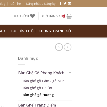
Blog
Liên hệ
Đăng nhập / Đăng ký
0
₫
ƯA THÍCH
GIỎ HÀNG /
 ÁO
LỤC BÌNH GỖ
KHUNG TRANH GỖ
Danh mục
Bàn Ghế Gỗ Phòng Khách
Bàn ghế gỗ Cẩm - gỗ Mun
Bàn ghế gỗ Gõ Đỏ
Bàn ghế gỗ Hương
Bàn Ghế Trang Điểm
00