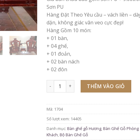
Sơn PU
Hàng Đặt Theo Yêu cầu – vách liền – dà
dặn, không giác vân veo cực đẹp!
Hàng Gồm 10 món:
+ 01 bàn,
+ 04 ghế,
+ 01 đoản,
+ 02 bàn nách
+ 02 đôn
Số lượng
THÊM VÀO GIỎ
Mã:
1704
Số lượt xem: 14405
Danh mục:
Bàn ghế gỗ Hương
,
Bàn Ghế Gỗ Phòng
Khách
,
Bộ Bàn Ghế Gỗ