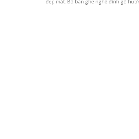
đẹp mắt. Bộ bàn ghế nghê đỉnh gỗ hươn