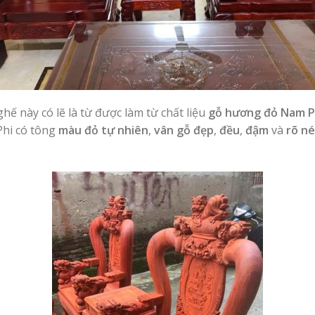
ghế này có lẽ là từ được làm từ chất liệu
gỗ hương đỏ Nam P
Phi có tông
màu đỏ tự nhiên
,
vân gỗ đẹp
,
đều
,
đậm
và
rõ né