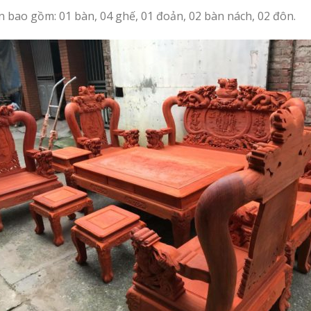
 bao gồm: 01 bàn, 04 ghế, 01 đoản, 02 bàn nách, 02 đôn.