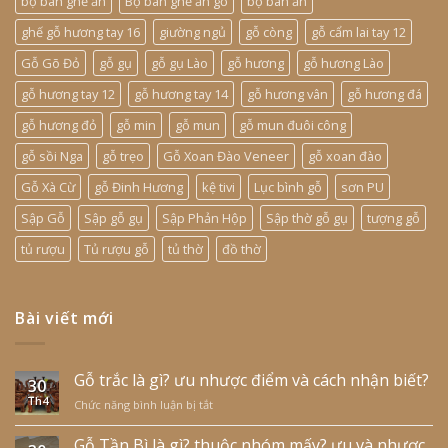
bộ bàn ghế ăn
Bộ bàn ghế ăn gỗ
bộ bàn ăn
ghế gỗ hương tay 16
giường ngủ
gỗ còng
gỗ cẩm lai tay 12
Gỗ Gõ Đỏ
gỗ gụ
gỗ gụ Lào
gỗ hương
gỗ hương Lào
gỗ hương tay 12
gỗ hương tay 14
gỗ hương vân
gỗ hương đá
gỗ hương đỏ
gỗ min
gỗ mun
gỗ mun đuôi công
gỗ sồi Nga
gỗ trẹo
Gỗ Xoan Đào Veneer
gỗ xoan đào
Gỗ Xà Cừ
gỗ Đinh Hương
kệ tivi
Lục bình gỗ
sơn PU
Sập Gỗ
Sập gỗ gụ
Sập Phản Hộp
Sập thờ gỗ gụ
tượng gỗ
tủ rượu
Tủ rượu gỗ
tủ thờ
đồ thờ
Bài viết mới
Gỗ trắc là gì? ưu nhược điểm và cách nhận biết?
30
Th4
Chức năng bình luận bị tắt
ở
Gỗ
trắc
Gỗ Tần Bì là gì? thuộc nhóm mấy? ưu và nhược