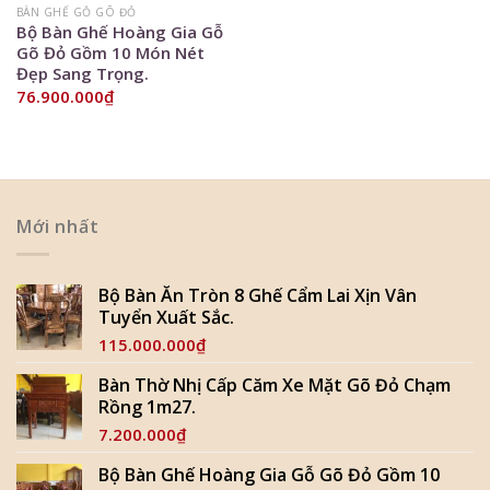
BÀN GHẾ GỖ GÕ ĐỎ
Bộ Bàn Ghế Hoàng Gia Gỗ
Gõ Đỏ Gồm 10 Món Nét
Đẹp Sang Trọng.
76.900.000
₫
Mới nhất
Bộ Bàn Ăn Tròn 8 Ghế Cẩm Lai Xịn Vân
Tuyển Xuất Sắc.
115.000.000
₫
Bàn Thờ Nhị Cấp Căm Xe Mặt Gõ Đỏ Chạm
Rồng 1m27.
7.200.000
₫
Bộ Bàn Ghế Hoàng Gia Gỗ Gõ Đỏ Gồm 10