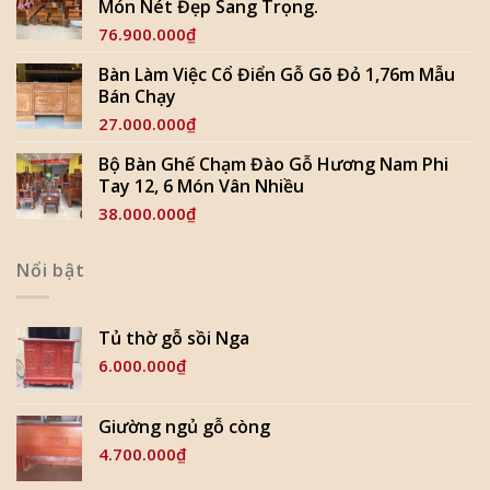
Món Nét Đẹp Sang Trọng.
76.900.000
₫
Bàn Làm Việc Cổ Điển Gỗ Gõ Đỏ 1,76m Mẫu
Bán Chạy
27.000.000
₫
Bộ Bàn Ghế Chạm Đào Gỗ Hương Nam Phi
Tay 12, 6 Món Vân Nhiều
38.000.000
₫
Nổi bật
Tủ thờ gỗ sồi Nga
6.000.000
₫
Giường ngủ gỗ còng
4.700.000
₫