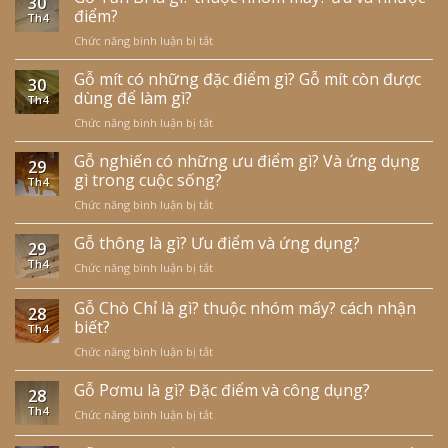
30
là
điểm?
Th4
gì?
Chức năng bình luận bị tắt
ở
ưu
Gỗ
nhược
Tần
Gỗ mít có những đặc điểm gì? Gỗ mít còn được
điểm
30
Bì
và
dùng để làm gì?
Th4
là
cách
Chức năng bình luận bị tắt
ở
gì?
nhận
Gỗ
thuộc
biết?
mít
Gỗ nghiến có những ưu điểm gì? Và ứng dụng
nhóm
29
có
gì trong cuộc sống?
mấy?
Th4
những
ưu
Chức năng bình luận bị tắt
ở
đặc
và
Gỗ
điểm
nhược
nghiến
Gỗ thông là gì? Ưu điểm và ứng dụng?
gì?
điểm?
29
có
Gỗ
Th4
Chức năng bình luận bị tắt
ở
những
mít
Gỗ
ưu
còn
thông
Gỗ Chò Chỉ là gì? thuộc nhóm mấy? cách nhận
điểm
được
28
là
biết?
gì?
dùng
Th4
gì?
Và
để
Chức năng bình luận bị tắt
ở
Ưu
ứng
làm
Gỗ
điểm
dụng
gì?
Chò
Gỗ Pơmu là gì? Đặc điểm và công dụng?
và
gì
28
Chỉ
ứng
trong
Th4
Chức năng bình luận bị tắt
ở
là
dụng?
cuộc
Gỗ
gì?
sống?