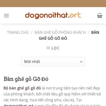
Skip
to
content
TRANG CHỦ
/
BÀN GHẾ GỖ PHÒNG KHÁCH
/
BÀN
GHẾ GỖ GÕ ĐỎ
LỌC
Bàn ghế gỗ Gõ Đỏ
Bộ bàn ghế gỗ gõ đỏ
là nơi trung tâm tạo nên nét đẹp
của phòng khách, bởi chất liệu gỗ quý hiếm với thiết kế
các hình dạng, họa tiết công phu, cầu kỳ. Tại
dogonoithat.art
cung cấp đầy đủ đa dạng các loại bàn