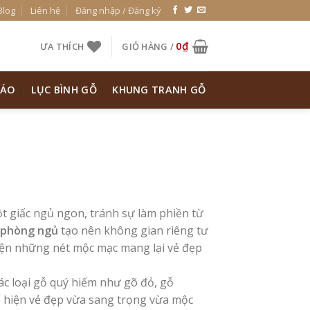
Blog
Liên hệ
Đăng nhập / Đăng ký
0
₫
ƯA THÍCH
GIỎ HÀNG /
 ÁO
LỤC BÌNH GỖ
KHUNG TRANH GỖ
t giấc ngủ ngon, tránh sự làm phiền từ
 phòng ngủ
tạo nên không gian riêng tư
hiện những nét mộc mạc mang lại vẻ đẹp
ác loại gỗ quý hiếm như gõ đỏ, gỗ
 hiện vẻ đẹp vừa sang trọng vừa mộc