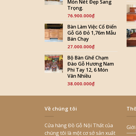
Món Nét Đẹp Sang
Trọng.
76.900.000
₫
Bàn Làm Việc Cổ Điển
Gỗ Gõ Đỏ 1,76m Mẫu
Bán Chạy
27.000.000
₫
Bộ Bàn Ghế Chạm
Đào Gỗ Hương Nam
Phi Tay 12, 6 Món
Vân Nhiều
38.000.000
₫
Về chúng tôi
Thô
Cửa hàng Đồ Gỗ Nội Thất của
Giới
chúng tôi là một cơ sở sản xuất