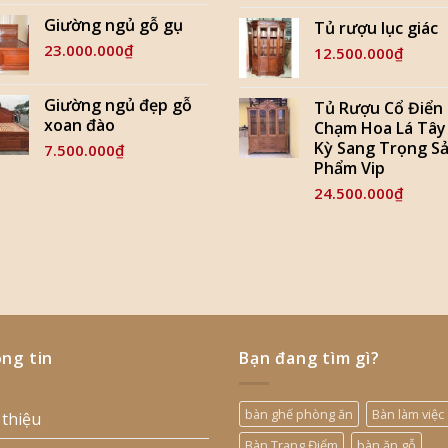
Giường ngủ gỗ gụ
Tủ rượu lục giác
23.000.000
₫
12.500.000
₫
Giường ngủ đẹp gỗ
Tủ Rượu Cổ Điển
xoan đào
Chạm Hoa Lá Tây
Kỳ Sang Trọng S
7.500.000
₫
Phẩm Vip
24.500.000
₫
ng tin
Bạn đang tìm gì?
bàn ghế phòng ăn
Bàn làm việc
 thiệu
Bàn Trang Điểm
bàn ăn gỗ