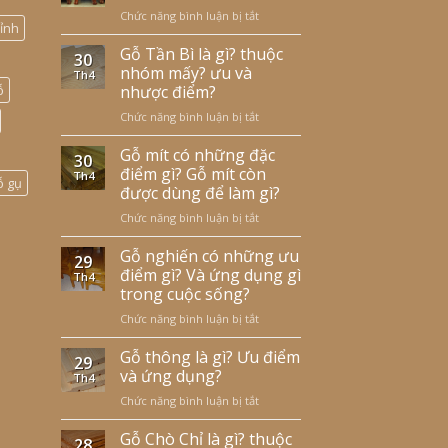
Chức năng bình luận bị tắt
ở
ỉnh
Gỗ
trắc
Gỗ Tần Bì là gì? thuộc
30
là
nhóm mấy? ưu và
Th4
gì?
ỗ
nhược điểm?
ưu
Chức năng bình luận bị tắt
ở
nhược
Gỗ
điểm
Tần
Gỗ mít có những đặc
và
30
Bì
cách
điểm gì? Gỗ mít còn
Th4
ỗ gụ
là
nhận
được dùng để làm gì?
gì?
biết?
Chức năng bình luận bị tắt
ở
thuộc
Gỗ
nhóm
mít
Gỗ nghiến có những ưu
mấy?
29
có
ưu
điểm gì? Và ứng dụng gì
Th4
những
và
trong cuộc sống?
đặc
nhược
Chức năng bình luận bị tắt
ở
điểm
điểm?
Gỗ
gì?
nghiến
Gỗ thông là gì? Ưu điểm
Gỗ
29
có
mít
và ứng dụng?
Th4
những
còn
Chức năng bình luận bị tắt
ở
ưu
được
Gỗ
điểm
dùng
thông
Gỗ Chò Chỉ là gì? thuộc
gì?
để
28