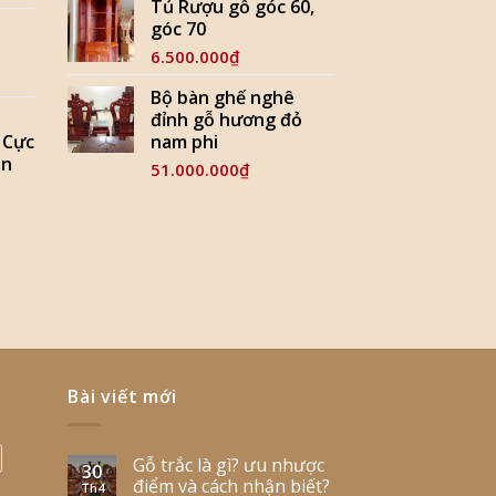
Tủ Rượu gỗ góc 60,
góc 70
6.500.000
₫
Bộ bàn ghế nghê
đỉnh gỗ hương đỏ
 Cực
nam phi
ản
51.000.000
₫
Bài viết mới
Gỗ trắc là gì? ưu nhược
30
điểm và cách nhận biết?
Th4