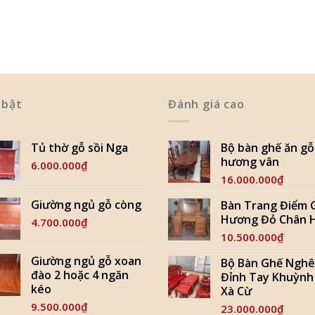
 bật
Đánh giá cao
Tủ thờ gỗ sồi Nga
Bộ bàn ghế ăn gỗ
hương vân
6.000.000
₫
16.000.000
₫
Giường ngủ gỗ còng
​Bàn Trang Điểm 
Hương Đỏ Chân 
4.700.000
₫
10.500.000
₫
Giường ngủ gỗ xoan
Bộ Bàn Ghế Nghê
đào 2 hoặc 4 ngăn
Đỉnh Tay Khuỳnh
kéo
Xà Cừ
9.500.000
₫
23.000.000
₫