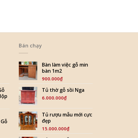
Bán chạy
Bàn làm việc gỗ min
bàn 1m2
900.000
₫
Gỗ
Tủ thờ gỗ sồi Nga
Hộp
6.000.000
₫
Tủ rượu mẫu mới cực
đẹp
 Gỗ
15.000.000
₫