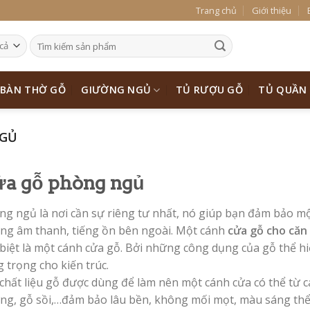
Trang chủ
Giới thiệu
BÀN THỜ GỖ
GIƯỜNG NGỦ
TỦ RƯỢU GỖ
TỦ QUẦN
NGỦ
a gỗ phòng ngủ
ng ngủ là nơi cần sự riêng tư nhất, nó giúp bạn đảm bảo mộ
ng âm thanh, tiếng ồn bên ngoài. Một cánh
cửa gỗ cho căn
 biệt là một cánh cửa gỗ. Bởi những công dụng của gỗ thể 
 trọng cho kiến trúc.
chất liệu gỗ được dùng để làm nên một cánh cửa có thể từ c
ng, gỗ sồi,…đảm bảo lâu bền, không mối mọt, màu sáng thể