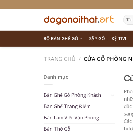
Skip
to
content
BỘ BÀN GHẾ GỖ
SẬP GỖ
KỆ TIVI
TRANG CHỦ
/
CỬA GỖ PHÒNG 
Danh mục
Cử
Phò
Bàn Ghế Gỗ Phòng Khách
nhữ
Bàn Ghế Trang Điểm
đặc
sang
Bàn Làm Việc Văn Phòng
Các 
hươ
Bàn Thờ Gỗ