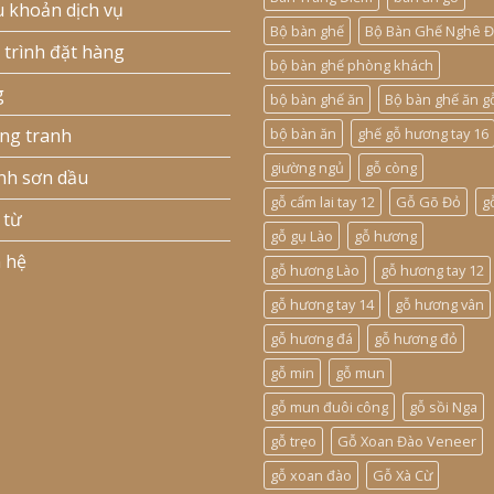
u khoản dịch vụ
Bộ bàn ghế
Bộ Bàn Ghế Nghê Đ
 trình đặt hàng
bộ bàn ghế phòng khách
g
bộ bàn ghế ăn
Bộ bàn ghế ăn g
ng tranh
bộ bàn ăn
ghế gỗ hương tay 16
giường ngủ
gỗ còng
nh sơn dầu
gỗ cẩm lai tay 12
Gỗ Gõ Đỏ
g
 từ
gỗ gụ Lào
gỗ hương
n hệ
gỗ hương Lào
gỗ hương tay 12
gỗ hương tay 14
gỗ hương vân
gỗ hương đá
gỗ hương đỏ
gỗ min
gỗ mun
gỗ mun đuôi công
gỗ sồi Nga
gỗ trẹo
Gỗ Xoan Đào Veneer
gỗ xoan đào
Gỗ Xà Cừ