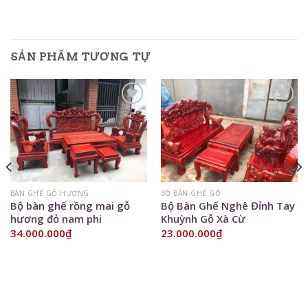
SẢN PHẨM TƯƠNG TỰ
Add to
Add to
Wishlist
Wishlist
BÀN GHẾ GỖ HƯƠNG
BỘ BÀN GHẾ GỖ
Bộ bàn ghế rồng mai gỗ
Bộ Bàn Ghế Nghê Đỉnh Tay
hương đỏ nam phi
Khuỳnh Gỗ Xà Cừ
34.000.000
₫
23.000.000
₫