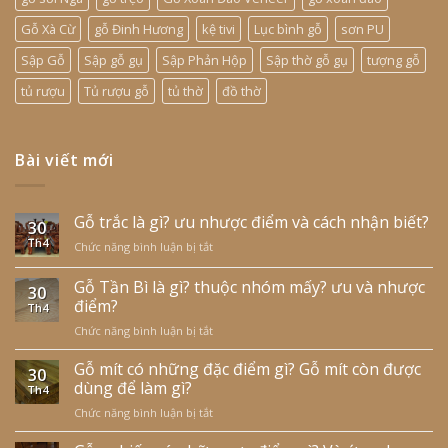
Gỗ Xà Cừ
gỗ Đinh Hương
kệ tivi
Lục bình gỗ
sơn PU
Sập Gỗ
Sập gỗ gụ
Sập Phản Hộp
Sập thờ gỗ gụ
tượng gỗ
tủ rượu
Tủ rượu gỗ
tủ thờ
đồ thờ
Bài viết mới
Gỗ trắc là gì? ưu nhược điểm và cách nhận biết?
30
Th4
Chức năng bình luận bị tắt
ở
Gỗ
trắc
Gỗ Tần Bì là gì? thuộc nhóm mấy? ưu và nhược
30
là
điểm?
Th4
gì?
Chức năng bình luận bị tắt
ở
ưu
Gỗ
nhược
Tần
Gỗ mít có những đặc điểm gì? Gỗ mít còn được
điểm
30
Bì
và
dùng để làm gì?
Th4
là
cách
Chức năng bình luận bị tắt
ở
gì?
nhận
Gỗ
thuộc
biết?
mít