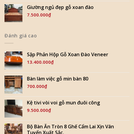
Giường ngủ đẹp gỗ xoan đào
7.500.000
₫
Đánh giá cao
Sập Phản Hộp Gỗ Xoan Đào Veneer
13.400.000
₫
Bàn làm việc gỗ min bàn 80
700.000
₫
Kệ tivi vòi voi gỗ mun đuôi công
9.500.000
₫
Bộ Bàn Ăn Tròn 8 Ghế Cẩm Lai Xịn Vân
Tuyển Xuất Sắc.