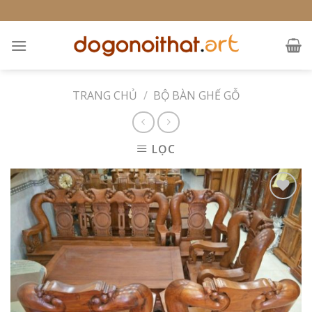
Skip
to
content
TRANG CHỦ
/
BỘ BÀN GHẾ GỖ
LỌC
Add to
Wishlist