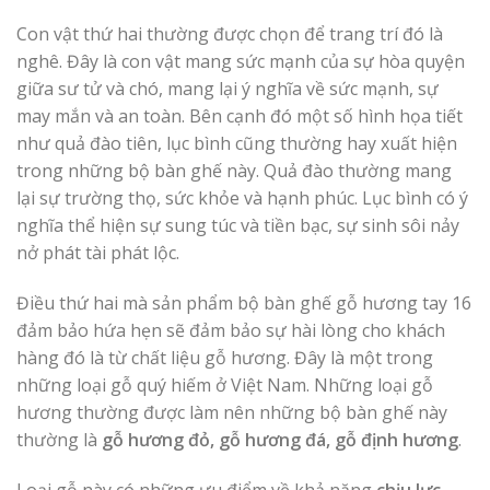
Con vật thứ hai thường được chọn để trang trí đó là
nghê. Đây là con vật mang sức mạnh của sự hòa quyện
giữa sư tử và chó, mang lại ý nghĩa về sức mạnh, sự
may mắn và an toàn. Bên cạnh đó một số hình họa tiết
như quả đào tiên, lục bình cũng thường hay xuất hiện
trong những bộ bàn ghế này. Quả đào thường mang
lại sự trường thọ, sức khỏe và hạnh phúc. Lục bình có ý
nghĩa thể hiện sự sung túc và tiền bạc, sự sinh sôi nảy
nở phát tài phát lộc.
Điều thứ hai mà sản phẩm bộ bàn ghế gỗ hương tay 16
đảm bảo hứa hẹn sẽ đảm bảo sự hài lòng cho khách
hàng đó là từ chất liệu gỗ hương. Đây là một trong
những loại gỗ quý hiếm ở Việt Nam. Những loại gỗ
hương thường được làm nên những bộ bàn ghế này
thường là
gỗ hương đỏ, gỗ hương đá, gỗ định hương
.
Loại gỗ này có những ưu điểm về khả năng
chịu lực