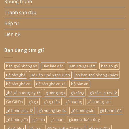
Khung tranh
Tranh sơn dầu
Bếp từ
Liên hệ
Bạn đang tìm gì?
bàn ghế phòng ăn
Bàn làm việc
Bàn Trang Điểm
bàn ăn gỗ
Bộ bàn ghế
Bộ Bàn Ghế Nghê Đỉnh
bộ bàn ghế phòng khách
bộ bàn ghế ăn
Bộ bàn ghế ăn gỗ
bộ bàn ăn
ghế gỗ hương tay 16
giường ngủ
gỗ còng
gỗ cẩm lai tay 12
Gỗ Gõ Đỏ
gỗ gụ
gỗ gụ Lào
gỗ hương
gỗ hương Lào
gỗ hương tay 12
gỗ hương tay 14
gỗ hương vân
gỗ hương đá
gỗ hương đỏ
gỗ min
gỗ mun
gỗ mun đuôi công
gỗ sồi Nga
gỗ trẹo
Gỗ Xoan Đào Veneer
gỗ xoan đào