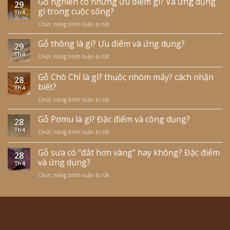
Gỗ nghiến có những ưu điểm gì? Và ứng dụng
nhóm
29
có
gì trong cuộc sống?
mấy?
Th4
những
ưu
Chức năng bình luận bị tắt
ở
đặc
và
Gỗ
điểm
nhược
nghiến
Gỗ thông là gì? Ưu điểm và ứng dụng?
gì?
điểm?
29
có
Gỗ
Th4
Chức năng bình luận bị tắt
ở
những
mít
Gỗ
ưu
còn
thông
Gỗ Chò Chỉ là gì? thuộc nhóm mấy? cách nhận
điểm
được
28
là
biết?
gì?
dùng
Th4
gì?
Và
để
Chức năng bình luận bị tắt
ở
Ưu
ứng
làm
Gỗ
điểm
dụng
gì?
Chò
Gỗ Pơmu là gì? Đặc điểm và công dụng?
và
gì
28
Chỉ
ứng
trong
Th4
Chức năng bình luận bị tắt
ở
là
dụng?
cuộc
Gỗ
gì?
sống?
Pơmu
Gỗ sưa có “đắt hơn vàng” hay không? Đặc điểm
thuộc
28
là
và ứng dụng?
nhóm
Th4
gì?
mấy?
Chức năng bình luận bị tắt
ở
Đặc
cách
Gỗ
điểm
nhận
sưa
và
biết?
có
công
“đắt
dụng?
hơn
vàng”