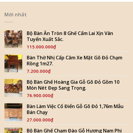
Mới nhất
Bộ Bàn Ăn Tròn 8 Ghế Cẩm Lai Xịn Vân
Tuyển Xuất Sắc.
115.000.000
₫
Bàn Thờ Nhị Cấp Căm Xe Mặt Gõ Đỏ Chạm
Rồng 1m27.
7.200.000
₫
Bộ Bàn Ghế Hoàng Gia Gỗ Gõ Đỏ Gồm 10
Món Nét Đẹp Sang Trọng.
76.900.000
₫
Bàn Làm Việc Cổ Điển Gỗ Gõ Đỏ 1,76m Mẫu
Bán Chạy
27.000.000
₫
Bộ Bàn Ghế Chạm Đào Gỗ Hương Nam Phi