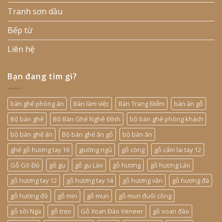
Tranh sơn dầu
Bếp từ
Liên hệ
Bạn đang tìm gì?
bàn ghế phòng ăn
Bàn làm việc
Bàn Trang Điểm
bàn ăn gỗ
Bộ bàn ghế
Bộ Bàn Ghế Nghê Đỉnh
bộ bàn ghế phòng khách
bộ bàn ghế ăn
Bộ bàn ghế ăn gỗ
bộ bàn ăn
ghế gỗ hương tay 16
giường ngủ
gỗ còng
gỗ cẩm lai tay 12
Gỗ Gõ Đỏ
gỗ gụ
gỗ gụ Lào
gỗ hương
gỗ hương Lào
gỗ hương tay 12
gỗ hương tay 14
gỗ hương vân
gỗ hương đá
gỗ hương đỏ
gỗ min
gỗ mun
gỗ mun đuôi công
gỗ sồi Nga
gỗ trẹo
Gỗ Xoan Đào Veneer
gỗ xoan đào