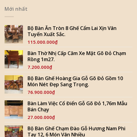
Mới nhất
Bộ Bàn Ăn Tròn 8 Ghế Cẩm Lai Xịn Vân
Tuyển Xuất Sắc.
115.000.000
₫
Bàn Thờ Nhị Cấp Căm Xe Mặt Gõ Đỏ Chạm
Rồng 1m27.
7.200.000
₫
Bộ Bàn Ghế Hoàng Gia Gỗ Gõ Đỏ Gồm 10
Món Nét Đẹp Sang Trọng.
76.900.000
₫
Bàn Làm Việc Cổ Điển Gỗ Gõ Đỏ 1,76m Mẫu
Bán Chạy
27.000.000
₫
Bộ Bàn Ghế Chạm Đào Gỗ Hương Nam Phi
Tay 12, 6 Món Vân Nhiều