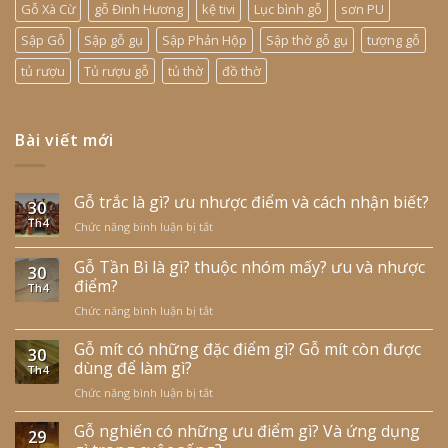
Gỗ Xà Cừ
gỗ Đinh Hương
kệ tivi
Lục bình gỗ
sơn PU
Sập Gỗ
Sập gỗ gụ
Sập Phản Hộp
Sập thờ gỗ gụ
tượng gỗ
tủ rượu
Tủ rượu gỗ
tủ thờ
đồ thờ
Bài viết mới
Gỗ trắc là gì? ưu nhược điểm và cách nhận biết?
30
Th4
Chức năng bình luận bị tắt
ở
Gỗ
trắc
Gỗ Tần Bì là gì? thuộc nhóm mấy? ưu và nhược
30
là
điểm?
Th4
gì?
Chức năng bình luận bị tắt
ở
ưu
Gỗ
nhược
Tần
Gỗ mít có những đặc điểm gì? Gỗ mít còn được
điểm
30
Bì
và
dùng để làm gì?
Th4
là
cách
Chức năng bình luận bị tắt
ở
gì?
nhận
Gỗ
thuộc
biết?
mít
Gỗ nghiến có những ưu điểm gì? Và ứng dụng
nhóm
29
có
mấy?