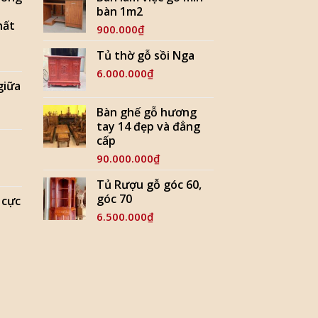
bàn 1m2
hất
900.000
₫
Tủ thờ gỗ sồi Nga
6.000.000
₫
 giữa
Bàn ghế gỗ hương
tay 14 đẹp và đẳng
cấp
90.000.000
₫
Tủ Rượu gỗ góc 60,
góc 70
 cực
6.500.000
₫