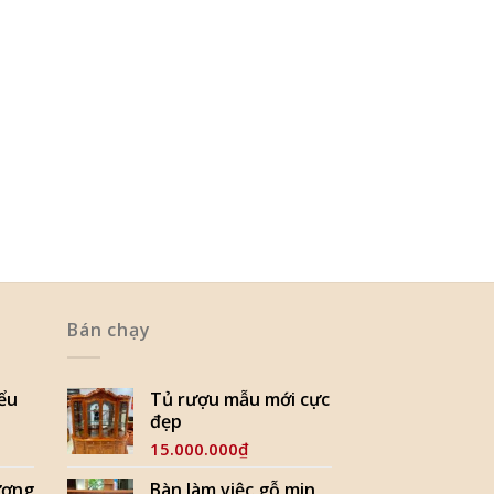
Bán chạy
iểu
Tủ rượu mẫu mới cực
đẹp
15.000.000
₫
ương
Bàn làm việc gỗ min