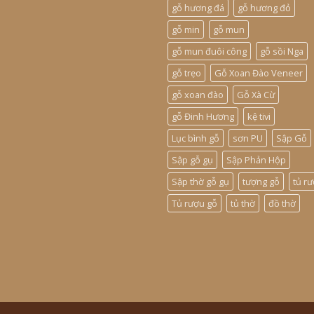
gỗ hương đá
gỗ hương đỏ
gỗ min
gỗ mun
gỗ mun đuôi công
gỗ sồi Nga
gỗ trẹo
Gỗ Xoan Đào Veneer
gỗ xoan đào
Gỗ Xà Cừ
gỗ Đinh Hương
kệ tivi
Lục bình gỗ
sơn PU
Sập Gỗ
Sập gỗ gụ
Sập Phản Hộp
Sập thờ gỗ gụ
tượng gỗ
tủ r
Tủ rượu gỗ
tủ thờ
đồ thờ