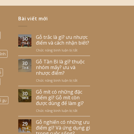
Bài viết mới
Gỗ trắc là gì? ưu nhược
30
điểm và cách nhận biết?
Th4
Chức năng bình luận bị tắt
ở
ỉnh
Gỗ
trắc
Gỗ Tần Bì là gì? thuộc
30
là
nhóm mấy? ưu và
Th4
gì?
ỗ
nhược điểm?
ưu
Chức năng bình luận bị tắt
ở
nhược
Gỗ
điểm
Tần
Gỗ mít có những đặc
và
30
Bì
cách
điểm gì? Gỗ mít còn
Th4
ỗ gụ
là
nhận
được dùng để làm gì?
gì?
biết?
Chức năng bình luận bị tắt
ở
thuộc
Gỗ
nhóm
mít
Gỗ nghiến có những ưu
mấy?
29
có
ưu
điểm gì? Và ứng dụng gì
Th4
những
và
trong cuộc sống?