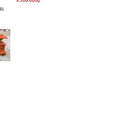
9.500.000
₫
đỏ
 to
list