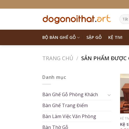
Skip
to
content
BỘ BÀN GHẾ GỖ
SẬP GỖ
KỆ TIVI
TRANG CHỦ
/
SẢN PHẨM ĐƯỢC GẮ
Danh mục
Bàn Ghế Gỗ Phòng Khách
Bàn Ghế Trang Điểm
Bàn Làm Việc Văn Phòng
KỆ TI
Kệ t
Bàn Thờ Gỗ