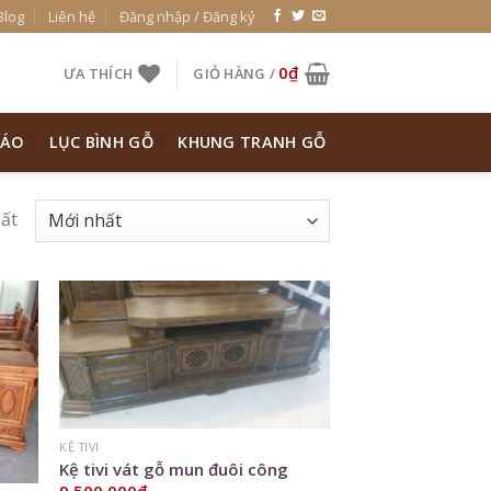
Blog
Liên hệ
Đăng nhập / Đăng ký
0
₫
ƯA THÍCH
GIỎ HÀNG /
 ÁO
LỤC BÌNH GỖ
KHUNG TRANH GỖ
hất
 to
Add to
list
Wishlist
KỆ TIVI
Kệ tivi vát gỗ mun đuôi công