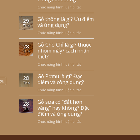
đặc
nhược
Chức năng bình luận bị tắt
ở
điểm
điểm?
Gỗ
gì?
nghiến
Gỗ thông là gì? Ưu điểm
Gỗ
29
có
mít
và ứng dụng?
Th4
những
còn
Chức năng bình luận bị tắt
ở
ưu
được
Gỗ
điểm
dùng
thông
Gỗ Chò Chỉ là gì? thuộc
gì?
để
28
là
nhóm mấy? cách nhận
Và
làm
Th4
gì?
ứng
gì?
biết?
Ưu
dụng
Chức năng bình luận bị tắt
ở
điểm
gì
Gỗ
và
trong
Chò
Gỗ Pơmu là gì? Đặc
ứng
cuộc
28
Chỉ
ượu
dụng?
điểm và công dụng?
sống?
Th4
là
Chức năng bình luận bị tắt
ở
gì?
Gỗ
thuộc
Pơmu
Gỗ sưa có “đắt hơn
nhóm
28
là
vàng” hay không? Đặc
mấy?
Th4
gì?
cách
điểm và ứng dụng?
Đặc
nhận
Chức năng bình luận bị tắt
ở
điểm
biết?
Gỗ
và
sưa
công
có
dụng?