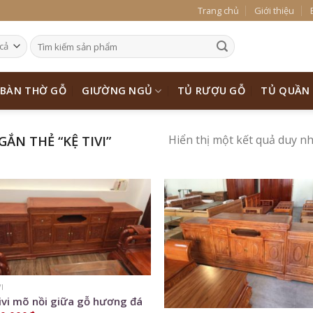
Trang chủ
Giới thiệu
BÀN THỜ GỖ
GIƯỜNG NGỦ
TỦ RƯỢU GỖ
TỦ QUẦN
Hiển thị một kết quả duy n
N THẺ “KỆ TIVI”
Add to
Add
Wishlist
Wish
VI
ivi mõ nồi giữa gỗ hương đá