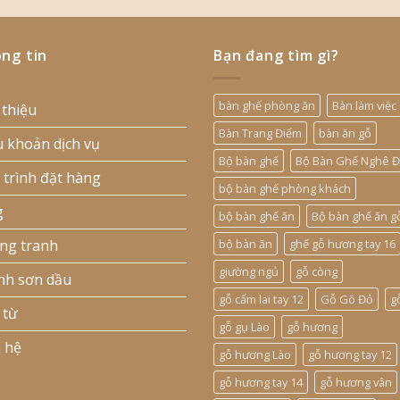
ng tin
Bạn đang tìm gì?
bàn ghế phòng ăn
Bàn làm việc
 thiệu
Bàn Trang Điểm
bàn ăn gỗ
u khoản dịch vụ
Bộ bàn ghế
Bộ Bàn Ghế Nghê Đ
 trình đặt hàng
bộ bàn ghế phòng khách
g
bộ bàn ghế ăn
Bộ bàn ghế ăn g
ng tranh
bộ bàn ăn
ghế gỗ hương tay 16
giường ngủ
gỗ còng
nh sơn dầu
gỗ cẩm lai tay 12
Gỗ Gõ Đỏ
g
 từ
gỗ gụ Lào
gỗ hương
n hệ
gỗ hương Lào
gỗ hương tay 12
gỗ hương tay 14
gỗ hương vân