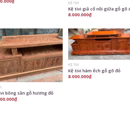
00.000
₫
KỆ TIVI
Kệ tivi giả cổ nồi giữa gỗ gõ 
8.000.000
₫
Add to
Add
Wishlist
Wish
KỆ TIVI
Kệ tivi hàm ếch gỗ gõ đỏ
8.000.000
₫
VI
ivi bông sần gỗ hương đỏ
000.000
₫