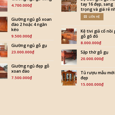
tay 16 đẹp, sang
4.700.000
₫
trọng và giá rẻ n
LIÊN HỆ
Giường ngủ gỗ xoan
đào 2 hoặc 4 ngăn
kéo
Kệ tivi giả cổ nồi
9.500.000
₫
gỗ gõ đỏ
8.000.000
₫
Giường ngủ gỗ gụ
23.000.000
₫
Sập thờ gỗ gụ
20.000.000
₫
Giường ngủ đẹp gỗ
xoan đào
Tủ rượu mẫu mới
7.500.000
₫
đẹp
15.000.000
₫