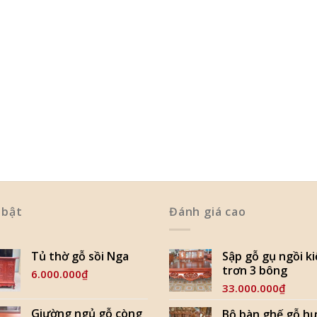
 bật
Đánh giá cao
Tủ thờ gỗ sồi Nga
Sập gỗ gụ ngồi k
trơn 3 bông
6.000.000
₫
33.000.000
₫
Giường ngủ gỗ còng
Bộ bàn ghế gỗ h