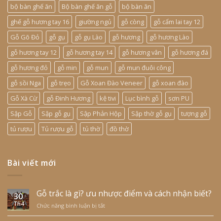
bộ bàn ghế ăn
Bộ bàn ghế ăn gỗ
bộ bàn ăn
ghế gỗ hương tay 16
giường ngủ
gỗ còng
gỗ cẩm lai tay 12
Gỗ Gõ Đỏ
gỗ gụ
gỗ gụ Lào
gỗ hương
gỗ hương Lào
gỗ hương tay 12
gỗ hương tay 14
gỗ hương vân
gỗ hương đá
gỗ hương đỏ
gỗ min
gỗ mun
gỗ mun đuôi công
gỗ sồi Nga
gỗ trẹo
Gỗ Xoan Đào Veneer
gỗ xoan đào
Gỗ Xà Cừ
gỗ Đinh Hương
kệ tivi
Lục bình gỗ
sơn PU
Sập Gỗ
Sập gỗ gụ
Sập Phản Hộp
Sập thờ gỗ gụ
tượng gỗ
tủ rượu
Tủ rượu gỗ
tủ thờ
đồ thờ
Bài viết mới
Gỗ trắc là gì? ưu nhược điểm và cách nhận biết?
30
Th4
Chức năng bình luận bị tắt
ở
Gỗ