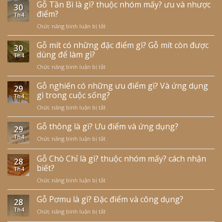
trắc
Gỗ Tần Bì là gì? thuộc nhóm mấy? ưu và nhược
30
là
điểm?
Th4
gì?
Chức năng bình luận bị tắt
ở
ưu
Gỗ
nhược
Tần
Gỗ mít có những đặc điểm gì? Gỗ mít còn được
điểm
30
Bì
và
dùng để làm gì?
Th4
là
cách
Chức năng bình luận bị tắt
ở
gì?
nhận
Gỗ
thuộc
biết?
mít
Gỗ nghiến có những ưu điểm gì? Và ứng dụng
nhóm
29
có
gì trong cuộc sống?
mấy?
Th4
những
ưu
Chức năng bình luận bị tắt
ở
đặc
và
Gỗ
điểm
nhược
nghiến
Gỗ thông là gì? Ưu điểm và ứng dụng?
gì?
điểm?
29
có
Gỗ
Th4
Chức năng bình luận bị tắt
ở
những
mít
Gỗ
ưu
còn
thông
Gỗ Chò Chỉ là gì? thuộc nhóm mấy? cách nhận
điểm
được
28
là
biết?
gì?
dùng
Th4
gì?
Và
để
Chức năng bình luận bị tắt
ở
Ưu
ứng
làm
Gỗ
điểm
dụng
gì?
Chò
Gỗ Pơmu là gì? Đặc điểm và công dụng?
và
gì
28
Chỉ
ứng
trong
Th4
Chức năng bình luận bị tắt
ở
là
dụng?
cuộc
Gỗ