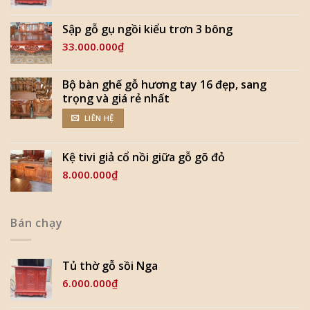
Sập gỗ gụ ngồi kiểu trơn 3 bông
33.000.000
₫
Bộ bàn ghế gỗ hương tay 16 đẹp, sang
trọng và giá rẻ nhất
LIÊN HỆ
Kệ tivi giả cổ nồi giữa gỗ gõ đỏ
8.000.000
₫
Bán chạy
Tủ thờ gỗ sồi Nga
6.000.000
₫