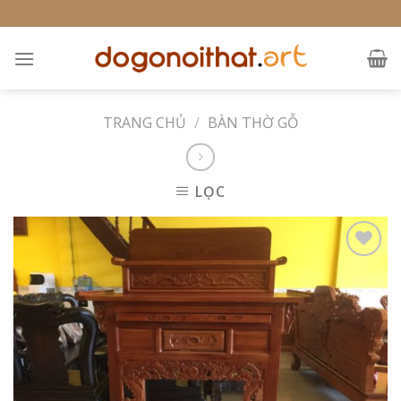
Skip
to
content
TRANG CHỦ
/
BÀN THỜ GỖ
LỌC
Add to
Wishlist