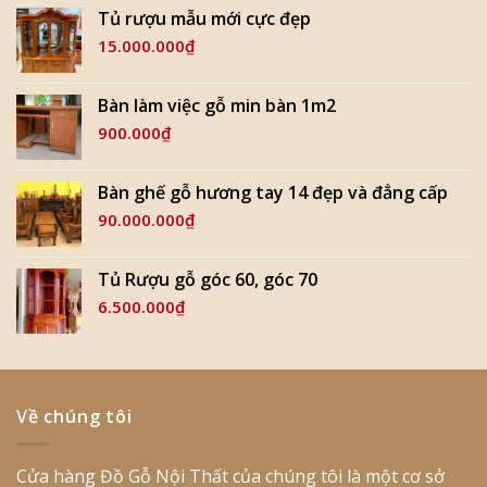
Tủ rượu mẫu mới cực đẹp
15.000.000
₫
Bàn làm việc gỗ min bàn 1m2
900.000
₫
Bàn ghế gỗ hương tay 14 đẹp và đẳng cấp
90.000.000
₫
Tủ Rượu gỗ góc 60, góc 70
6.500.000
₫
Về chúng tôi
Cửa hàng Đồ Gỗ Nội Thất của chúng tôi là một cơ sở