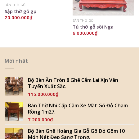
BÀN THỜ GỖ
Sập thờ gỗ gụ
20.000.000
₫
BÀN THỜ GỖ
Tủ thờ gỗ sồi Nga
6.000.000
₫
Mới nhất
Bộ Bàn Ăn Tròn 8 Ghế Cẩm Lai Xịn Vân
Tuyển Xuất Sắc.
115.000.000
₫
Bàn Thờ Nhị Cấp Căm Xe Mặt Gõ Đỏ Chạm
Rồng 1m27.
7.200.000
₫
Bộ Bàn Ghế Hoàng Gia Gỗ Gõ Đỏ Gồm 10
Món Nét Đẹp Sang Trọng.