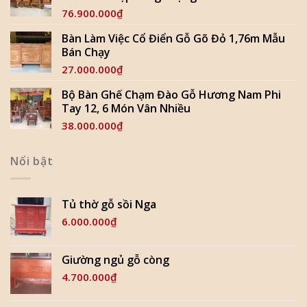
76.900.000
₫
Bàn Làm Việc Cổ Điển Gỗ Gõ Đỏ 1,76m Mẫu
Bán Chạy
27.000.000
₫
Bộ Bàn Ghế Chạm Đào Gỗ Hương Nam Phi
Tay 12, 6 Món Vân Nhiều
38.000.000
₫
Nổi bật
Tủ thờ gỗ sồi Nga
6.000.000
₫
Giường ngủ gỗ còng
4.700.000
₫