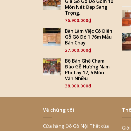
Gia Gỗ Gõ Đỏ Gồm 10
Món Nét Đẹp Sang
Trọng.
76.900.000
₫
Bàn Làm Việc Cổ Điển
Gỗ Gõ Đỏ 1,76m Mẫu
Bán Chạy
27.000.000
₫
Bộ Bàn Ghế Chạm
Đào Gỗ Hương Nam
Phi Tay 12, 6 Món
Vân Nhiều
38.000.000
₫
Về chúng tôi
Thô
Cửa hàng Đồ Gỗ Nội Thất của
Giới