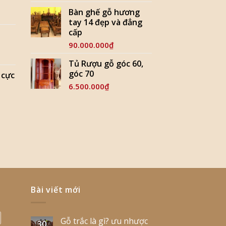
Bàn ghế gỗ hương
tay 14 đẹp và đẳng
cấp
90.000.000
₫
Tủ Rượu gỗ góc 60,
góc 70
 cực
6.500.000
₫
Bài viết mới
Gỗ trắc là gì? ưu nhược
30