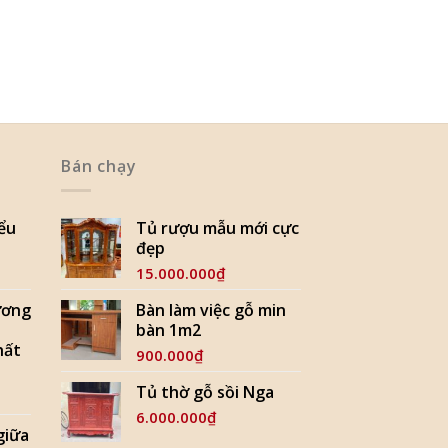
Bán chạy
iểu
Tủ rượu mẫu mới cực
đẹp
15.000.000
₫
ương
Bàn làm việc gỗ min
bàn 1m2
hất
900.000
₫
Tủ thờ gỗ sồi Nga
6.000.000
₫
 giữa