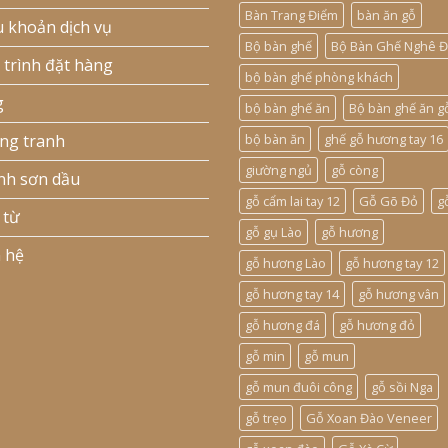
Bàn Trang Điểm
bàn ăn gỗ
u khoản dịch vụ
Bộ bàn ghế
Bộ Bàn Ghế Nghê Đ
 trình đặt hàng
bộ bàn ghế phòng khách
g
bộ bàn ghế ăn
Bộ bàn ghế ăn g
ng tranh
bộ bàn ăn
ghế gỗ hương tay 16
giường ngủ
gỗ còng
nh sơn dầu
gỗ cẩm lai tay 12
Gỗ Gõ Đỏ
g
 từ
gỗ gụ Lào
gỗ hương
n hệ
gỗ hương Lào
gỗ hương tay 12
gỗ hương tay 14
gỗ hương vân
gỗ hương đá
gỗ hương đỏ
gỗ min
gỗ mun
gỗ mun đuôi công
gỗ sồi Nga
gỗ trẹo
Gỗ Xoan Đào Veneer