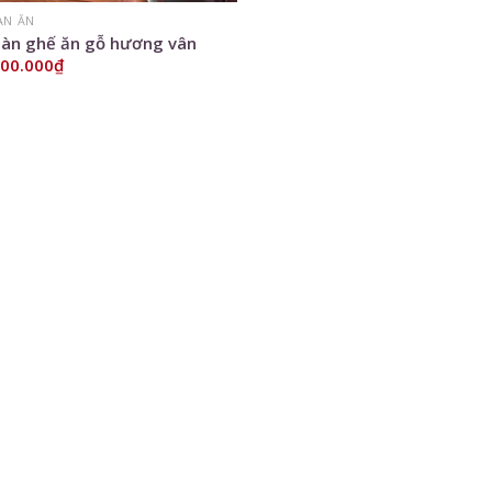
ÀN ĂN
bàn ghế ăn gỗ hương vân
000.000
₫