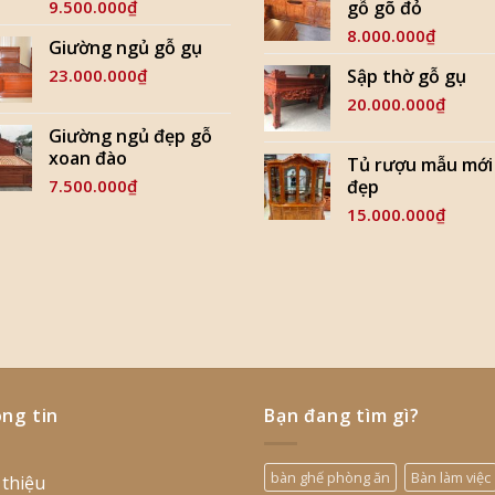
9.500.000
₫
gỗ gõ đỏ
8.000.000
₫
Giường ngủ gỗ gụ
23.000.000
₫
Sập thờ gỗ gụ
20.000.000
₫
Giường ngủ đẹp gỗ
xoan đào
Tủ rượu mẫu mới
7.500.000
₫
đẹp
15.000.000
₫
ng tin
Bạn đang tìm gì?
bàn ghế phòng ăn
Bàn làm việc
 thiệu