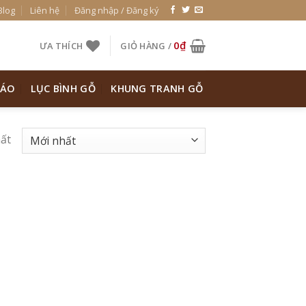
Blog
Liên hệ
Đăng nhập / Đăng ký
0
₫
ƯA THÍCH
GIỎ HÀNG /
 ÁO
LỤC BÌNH GỖ
KHUNG TRANH GỖ
hất