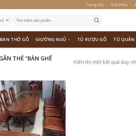
Trang chủ
Giới thiệu
BÀN THỜ GỖ
GIƯỜNG NGỦ
TỦ RƯỢU GỖ
TỦ QUẦN
GẮN THẺ “BÀN GHẾ
Hiển thị một kết quả duy n
Add to
Wishlist