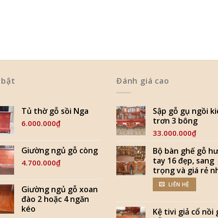
 bật
Đánh giá cao
Tủ thờ gỗ sồi Nga
Sập gỗ gụ ngồi k
trơn 3 bông
6.000.000
₫
33.000.000
₫
Giường ngủ gỗ còng
Bộ bàn ghế gỗ h
tay 16 đẹp, sang
4.700.000
₫
trọng và giá rẻ n
LIÊN HỆ
Giường ngủ gỗ xoan
đào 2 hoặc 4 ngăn
kéo
Kệ tivi giả cổ nồi