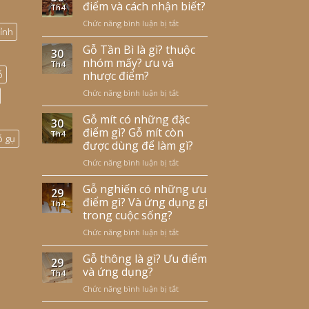
điểm và cách nhận biết?
Th4
Chức năng bình luận bị tắt
ở
ỉnh
Gỗ
trắc
Gỗ Tần Bì là gì? thuộc
30
là
nhóm mấy? ưu và
Th4
gì?
ỗ
nhược điểm?
ưu
Chức năng bình luận bị tắt
ở
nhược
Gỗ
điểm
Tần
Gỗ mít có những đặc
và
30
Bì
cách
điểm gì? Gỗ mít còn
Th4
ỗ gụ
là
nhận
được dùng để làm gì?
gì?
biết?
Chức năng bình luận bị tắt
ở
thuộc
Gỗ
nhóm
mít
Gỗ nghiến có những ưu
mấy?
29
có
ưu
điểm gì? Và ứng dụng gì
Th4
những
và
trong cuộc sống?
đặc
nhược
Chức năng bình luận bị tắt
ở
điểm
điểm?
Gỗ
gì?
nghiến
Gỗ thông là gì? Ưu điểm
Gỗ
29
có
mít
và ứng dụng?
Th4
những
còn
Chức năng bình luận bị tắt
ở
ưu
được
Gỗ
điểm
dùng